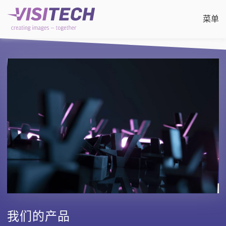
菜单
制造
成像光刻
增
直
应
公
行业
滚动
PC
3D
关
静态
先
消
联
直接
展
我们的产品