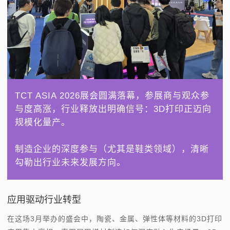
产
TCT ASIA 2026展会圆满落幕，参展商与观众参
与度高涨，行业释放出明确信号：3D打印正迈向
规模化量产。
制造企业的深度参与（尤其是鞋类领域），清晰
勾勒出行业未来发展方向。
应用驱动行业转型
在这场3月举办的盛会中，陶瓷、金属、弹性体等材料的3D打印