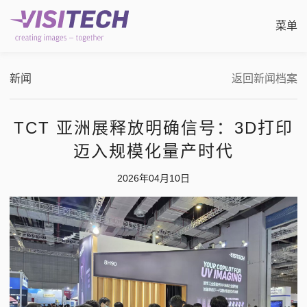
菜单
新闻
返回新闻档案
制造
TCT 亚洲展释放明确信号：3D打印
成像光刻
迈入规模化量产时代
增
直
应
公
行业
2026年04月10日
滚动
PC
3D
关
静态
先
消
联
直接
展