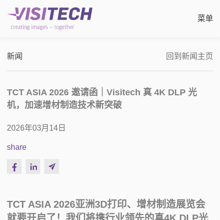
菜单
新闻
回到新闻主页
制造
TCT ASIA 2026 邀请函｜Visitech 真 4K DLP 光
成像光刻
机，加速增材制造技术新突破
增
直
应
公
行业
2026年03月14日
滚动
PC
3D
关
share
静态
先
消
联
直接
展
TCT ASIA 2026亚洲3D打印、增材制造展览会
就要开启了！我们将携行业领先的真4K DLP光